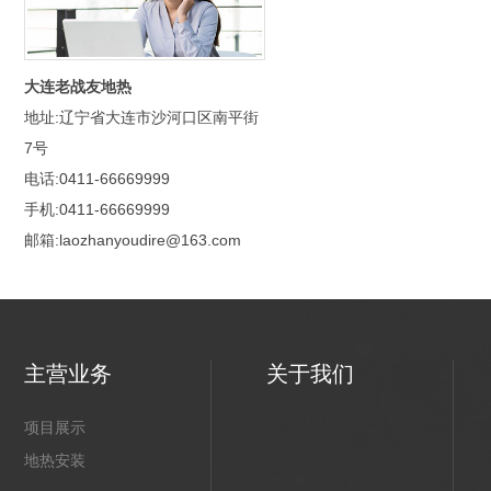
大连老战友地热
地址:辽宁省大连市沙河口区南平街
7号
电话:0411-66669999
手机:0411-66669999
邮箱:laozhanyoudire@163.com
主营业务
关于我们
项目展示
地热安装