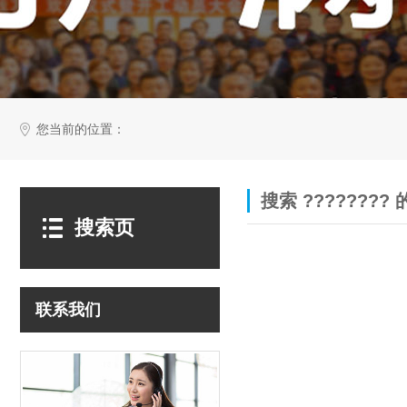
您当前的位置：
搜索
????????
搜索页
联系我们