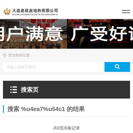
您当前的位置：
搜索页
搜索
%u4ea7%u54c1
的结果
共0页/0条记录