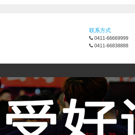
联系方式
0411-66669999
0411-66838888